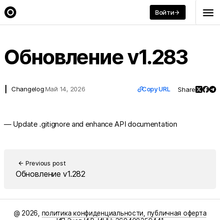
menu
Войти
arrow_forward
arrow_back
Back
Обновление v1.283
link
Changelog
Май 14, 2026
Copy URL
Share
— Update .gitignore and enhance API documentation
Previous post
arrow_back
Обновление v1.282
@ 2026,
политика конфиденциальности
,
публичная оферта