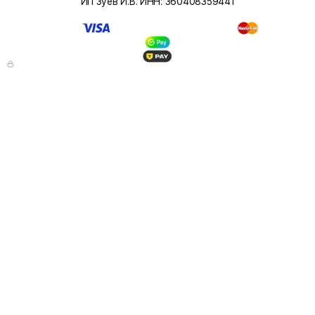
ИП Зуев И.В. ИНН: 360408359441