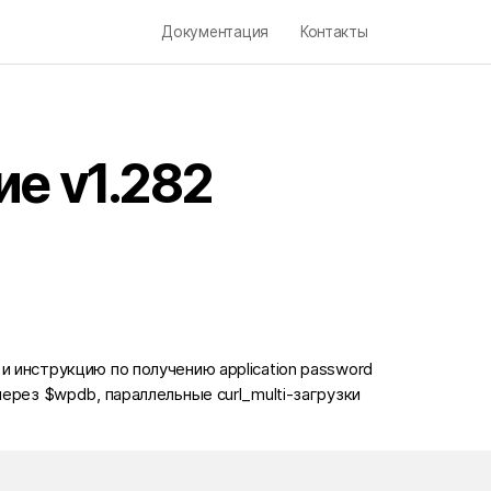
Документация
Контакты
е v1.282
и инструкцию по получению application password
 через $wpdb, параллельные curl_multi-загрузки