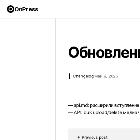
OnPress
arrow_back
Back
Обновлени
Changelog
Май 8, 2026
— api.md: расширили вступление 
— API: bulk upload/delete медиа
Previous post
arrow_back