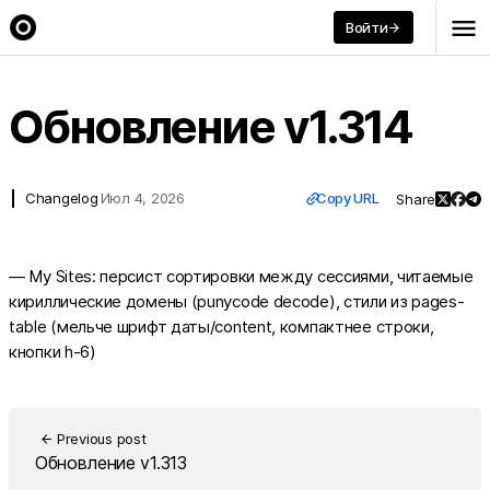
menu
Войти
arrow_forward
arrow_back
Back
Обновление v1.314
link
Changelog
Июл 4, 2026
Copy URL
Share
— My Sites: персист сортировки между сессиями, читаемые
кириллические домены (punycode decode), стили из pages-
table (мельче шрифт даты/content, компактнее строки,
кнопки h-6)
Previous post
arrow_back
Обновление v1.313