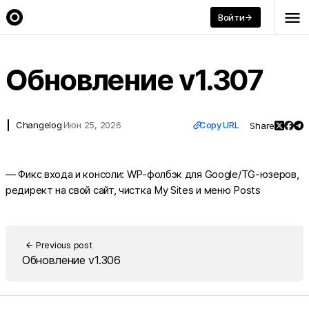
menu
Войти
arrow_forward
arrow_back
Back
Обновление v1.307
link
Changelog
Июн 25, 2026
Copy URL
Share
— Фикс входа и консоли: WP-фолбэк для Google/TG-юзеров,
редирект на свой сайт, чистка My Sites и меню Posts
Previous post
arrow_back
Обновление v1.306