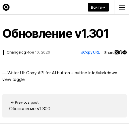
menu
Войти
arrow_forward
arrow_back
Back
Обновление v1.301
link
Changelog
Июн 10, 2026
Copy URL
Share
— Writer UI: Copy API for AI button + outline Info/Markdown
view toggle
Previous post
arrow_back
Обновление v1.300