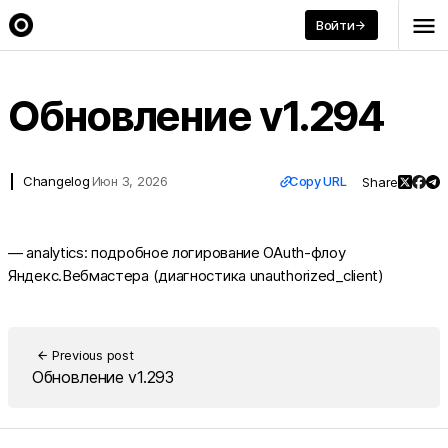
menu
Войти
arrow_forward
arrow_back
Back
Обновление v1.294
link
Changelog
Июн 3, 2026
Copy URL
Share
— analytics: подробное логирование OAuth-флоу
Яндекс.Вебмастера (диагностика unauthorized_client)
Previous post
arrow_back
Обновление v1.293